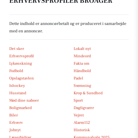
ERHVERVSPROFILER BROAGER
Dette indhold er annoncørbetalt og er produceret i samarbejde
med en annoncør.
Det sker
Lokalt nyt
Erhvervsprofil
Mindeord
Lykønskning
Fakta om
Fodbold
Håndbold
Opslagstavlen
Padel
Ishockey
Svømning
Husstand
Krop & Sundhed
Mød dine naboer
Sport
Boligmarked
Dagligvarer
Biler
Vejret
Erhverv
Alarm112
Jobnyt
Historisk
Læserbidrag
Kommunalvalg 2025