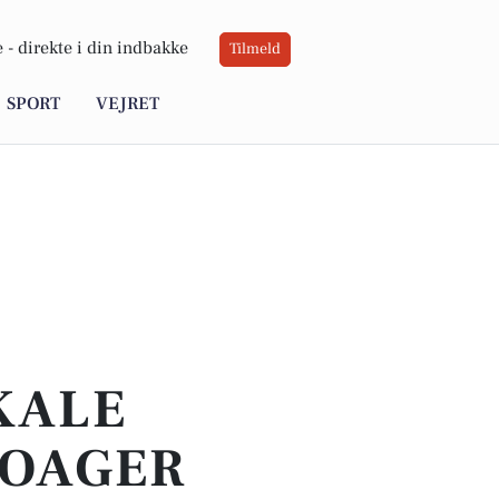
 -
direkte i din indbakke
Tilmeld
SPORT
VEJRET
OKALE
ROAGER