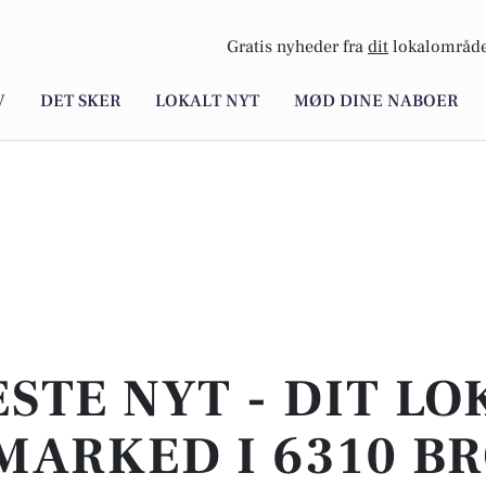
Gratis nyheder fra
dit
lokalområde
V
DET SKER
LOKALT NYT
MØD DINE NABOER
STE NYT - DIT L
MARKED I 6310 B