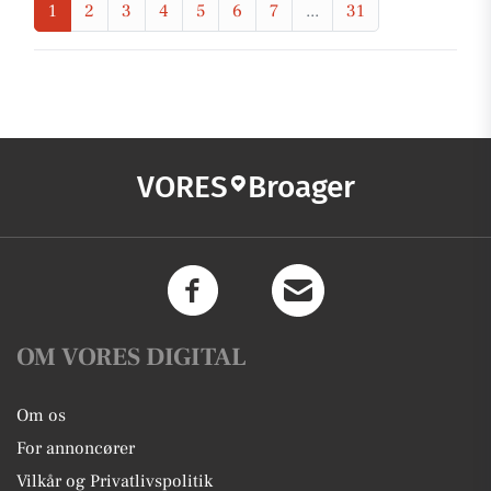
1
2
3
4
5
6
7
...
31
VORES
Broager
OM VORES DIGITAL
Om os
For annoncører
Vilkår og Privatlivspolitik