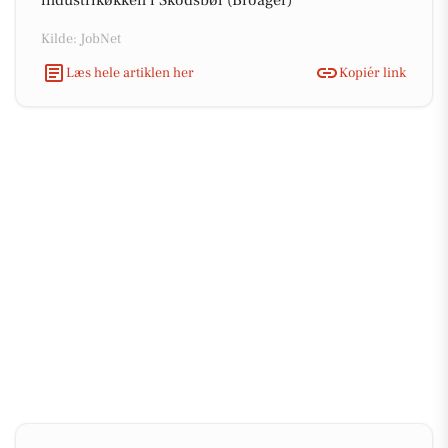
industrikøkken i Skodsbøl (Broager)
Kilde: JobNet
Læs hele artiklen her
Kopiér link