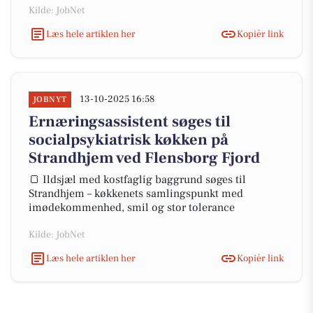
Kilde: JobNet
Læs hele artiklen her
Kopiér link
13-10-2025 16:58
JOBNYT
Ernæringsassistent søges til
socialpsykiatrisk køkken på
Strandhjem ved Flensborg Fjord
🍞 Ildsjæl med kostfaglig baggrund søges til
Strandhjem – køkkenets samlingspunkt med
imødekommenhed, smil og stor tolerance
Kilde: JobNet
Læs hele artiklen her
Kopiér link