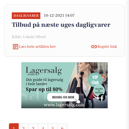
10-12-2021 14:07
DAGLIGVARER
Tilbud på næste uges dagligvarer
Kilde: Lokale tilbud
Læs hele artiklen her
Kopiér link
1
2
3
4
5
6