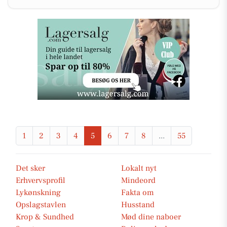
1
2
3
4
5
6
7
8
...
55
Det sker
Lokalt nyt
Erhvervsprofil
Mindeord
Lykønskning
Fakta om
Opslagstavlen
Husstand
Krop & Sundhed
Mød dine naboer