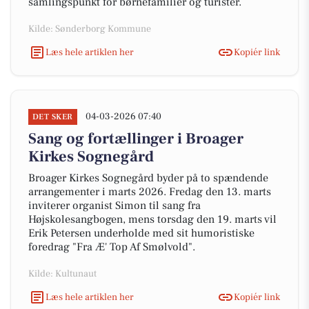
samlingspunkt for børnefamilier og turister.
Kilde: Sønderborg Kommune
Læs hele artiklen her
Kopiér link
04-03-2026 07:40
DET SKER
Sang og fortællinger i Broager
Kirkes Sognegård
Broager Kirkes Sognegård byder på to spændende
arrangementer i marts 2026. Fredag den 13. marts
inviterer organist Simon til sang fra
Højskolesangbogen, mens torsdag den 19. marts vil
Erik Petersen underholde med sit humoristiske
foredrag "Fra Æ' Top Af Smølvold".
Kilde: Kultunaut
Læs hele artiklen her
Kopiér link