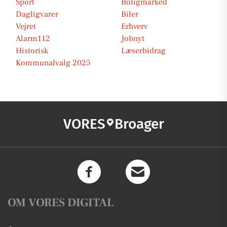
Sport
Boligmarked
Dagligvarer
Biler
Vejret
Erhverv
Alarm112
Jobnyt
Historisk
Læserbidrag
Kommunalvalg 2025
VORES
Broager
OM VORES DIGITAL