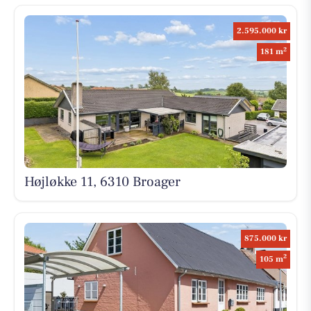
2.595.000 kr
2
181 m
Højløkke 11, 6310 Broager
875.000 kr
2
105 m