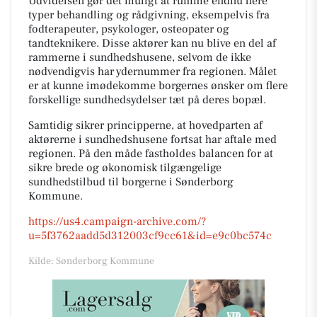
Udvidelsen gør det muligt at rumme endnu flere
typer behandling og rådgivning, eksempelvis fra
fodterapeuter, psykologer, osteopater og
tandteknikere. Disse aktører kan nu blive en del af
rammerne i sundhedshusene, selvom de ikke
nødvendigvis har ydernummer fra regionen. Målet
er at kunne imødekomme borgernes ønsker om flere
forskellige sundhedsydelser tæt på deres bopæl.
Samtidig sikrer principperne, at hovedparten af
aktørerne i sundhedshusene fortsat har aftale med
regionen. På den måde fastholdes balancen for at
sikre brede og økonomisk tilgængelige
sundhedstilbud til borgerne i Sønderborg
Kommune.
https://us4.campaign-archive.com/?
u=5f3762aadd5d312003cf9cc61&id=e9c0bc574c
Kilde: Sønderborg Kommune