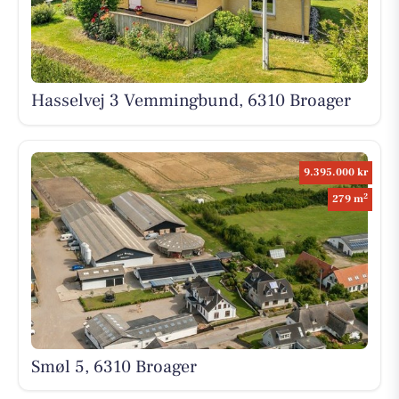
Hasselvej 3 Vemmingbund, 6310 Broager
9.395.000 kr
2
279 m
Smøl 5, 6310 Broager