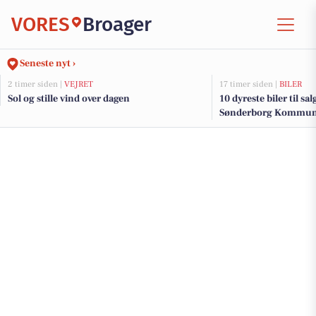
VORES
Broager
Seneste nyt ›
2 timer siden |
VEJRET
17 timer siden |
BILER
Sol og stille vind over dagen
10 dyreste biler til sa
Sønderborg Kommu