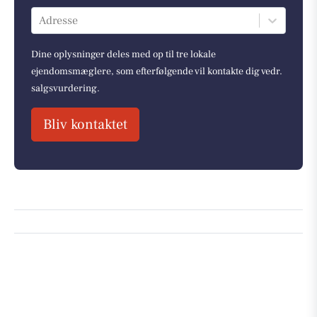
Adresse
Dine oplysninger deles med op til tre lokale
ejendomsmæglere, som efterfølgende vil kontakte dig vedr.
salgsvurdering.
Bliv kontaktet