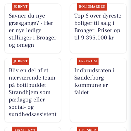
JOBNYT
BOLIGMARKED
Savner du nye
Top 6 over dyreste
græsgange? - Her
boliger til salg i
er nye ledige
Broager. Priser op
stillinger i Broager
til 9.395.000 kr
og omegn
JOBNYT
FAKTA OM
Bliv en del af et
Indbrudsraten i
nærværende team
Sønderborg
på botilbuddet
Kommune er
Strandhjem som
faldet
pædagog eller
social- og
sundhedsassistent
LOKALT NYT
DET SKER