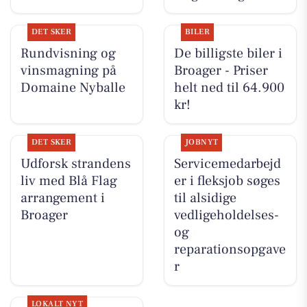
DET SKER
BILER
Rundvisning og
De billigste biler i
vinsmagning på
Broager - Priser
Domaine Nyballe
helt ned til 64.900
kr!
DET SKER
JOBNYT
Udforsk strandens
Servicemedarbejd
liv med Blå Flag
er i fleksjob søges
arrangement i
til alsidige
Broager
vedligeholdelses-
og
reparationsopgave
r
LOKALT NYT