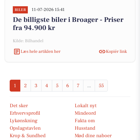
11-07-2026 15:41
BILER
De billigste biler i Broager - Priser
fra 94.900 kr
Kilde: Bilhandel
Læs hele artiklen her
Kopiér link
1
2
3
4
5
6
7
...
55
Det sker
Lokalt nyt
Erhvervsprofil
Mindeord
Lykønskning
Fakta om
Opslagstavlen
Husstand
Krop & Sundhed
Mød dine naboer