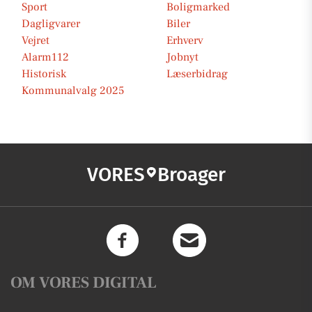
Sport
Boligmarked
Dagligvarer
Biler
Vejret
Erhverv
Alarm112
Jobnyt
Historisk
Læserbidrag
Kommunalvalg 2025
VORES
Broager
OM VORES DIGITAL