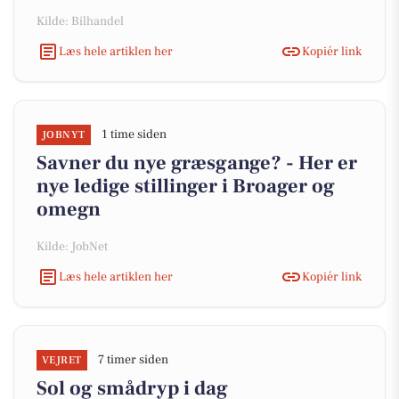
Kilde: Bilhandel
Læs hele artiklen her
Kopiér link
1 time siden
JOBNYT
Savner du nye græsgange? - Her er
nye ledige stillinger i Broager og
omegn
Kilde: JobNet
Læs hele artiklen her
Kopiér link
7 timer siden
VEJRET
Sol og smådryp i dag