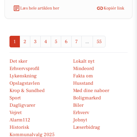
Læs hele artiklen her
Kopiér link
1
2
3
4
5
6
7
...
55
Det sker
Lokalt nyt
Erhvervsprofil
Mindeord
Lykønskning
Fakta om
Opslagstavlen
Husstand
Krop & Sundhed
Mød dine naboer
Sport
Boligmarked
Dagligvarer
Biler
Vejret
Erhverv
Alarm112
Jobnyt
Historisk
Læserbidrag
Kommunalvalg 2025