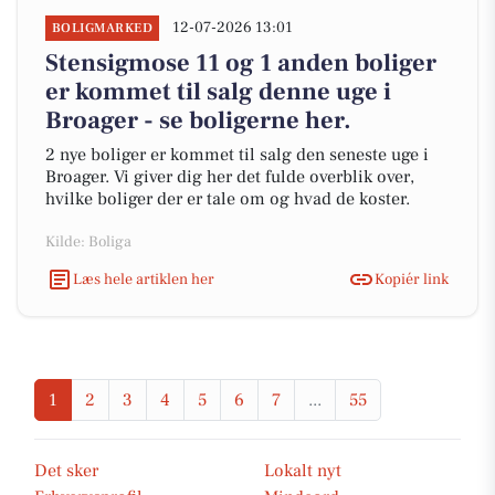
12-07-2026 13:01
BOLIGMARKED
Stensigmose 11 og 1 anden boliger
er kommet til salg denne uge i
Broager - se boligerne her.
2 nye boliger er kommet til salg den seneste uge i
Broager. Vi giver dig her det fulde overblik over,
hvilke boliger der er tale om og hvad de koster.
Kilde: Boliga
Læs hele artiklen her
Kopiér link
1
2
3
4
5
6
7
...
55
Det sker
Lokalt nyt