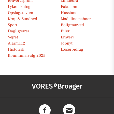
Erhvervsprofil
Mindeord
Lykønskning
Fakta om
Opslagstavlen
Husstand
Krop & Sundhed
Mød dine naboer
Sport
Boligmarked
Dagligvarer
Biler
Vejret
Erhverv
Alarm112
Jobnyt
Historisk
Læserbidrag
Kommunalvalg 2025
VORES
Broager