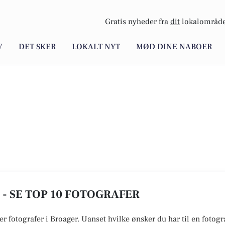
Gratis nyheder fra
dit
lokalområde
V
DET SKER
LOKALT NYT
MØD DINE NABOER
- SE TOP 10 FOTOGRAFER
r fotografer i Broager. Uanset hvilke ønsker du har til en fotogra