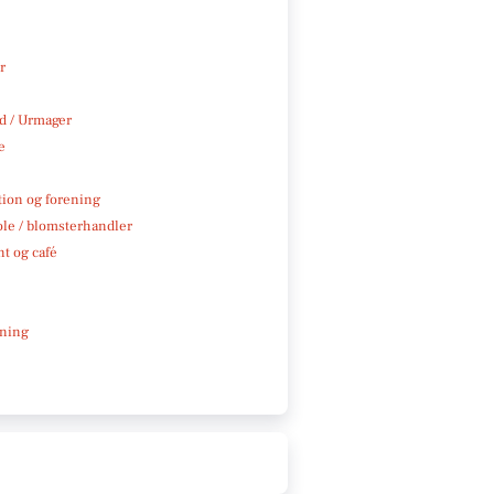
r
 / Urmager
e
tion og forening
ole / blomsterhandler
t og café
e
ning