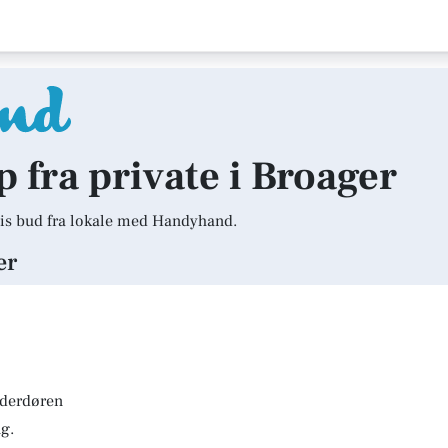
p fra private i Broager
is bud fra lokale med Handyhand.
er
lderdøren
g.