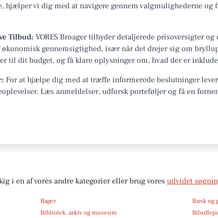
e, hjælper vi dig med at navigere gennem valgmulighederne og fin
ve Tilbud:
VORES Broager tilbyder detaljerede prisoversigter og e
 af økonomisk gennemsigtighed, især når det drejer sig om bryllu
r til dit budget, og få klare oplysninger om, hvad der er inkluder
r:
For at hjælpe dig med at træffe informerede beslutninger leve
oplevelser. Læs anmeldelser, udforsk porteføljer og få en forne
kig i en af vores andre kategorier eller brug vores
udvidet søgni
Bager
Bank og 
Bibliotek, arkiv og museum
Biludlej