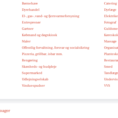
Børnehave
Catering
Dyrehandel
Dyrlæge
El-, gas-, vand- og fjernvarmeforsyning
Elektrike
Entreprenør
Fotograf
Gartner
Guldsmed
Købmand og døgnkiosk
Køreskol
Maler
Massage
Offentlig forvaltning, forsvar og socialsikring
Organisa
Pizzeria, grillbar, isbar mm.
Plantesk
Rengøring
Restauran
Skønheds- og hudpleje
Smed
Supermarked
Tandlæg
Udlejningselskab
Undervis
Vinduespudser
VVS
roager