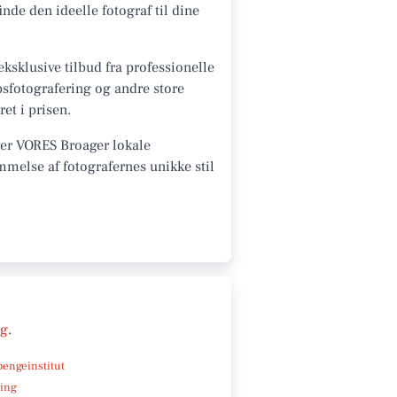
de den ideelle fotograf til dine
ksklusive tilbud fra professionelle
psfotografering og andre store
et i prisen.
rer VORES Broager lokale
mmelse af fotografernes unikke stil
ng
.
pengeinstitut
ning