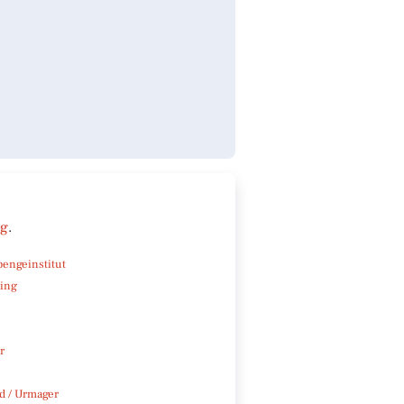
ng
.
pengeinstitut
ning
r
 / Urmager