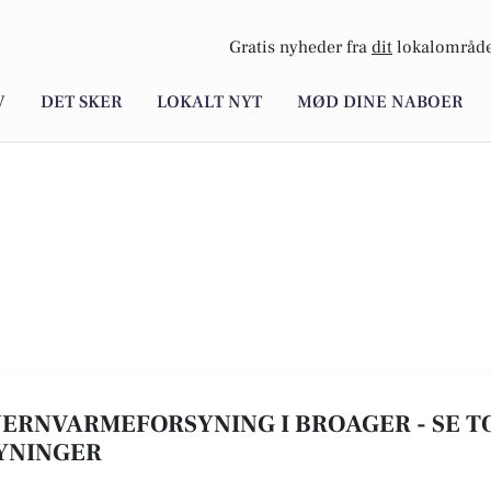
Gratis nyheder fra
dit
lokalområde
V
DET SKER
LOKALT NYT
MØD DINE NABOER
FJERNVARMEFORSYNING I BROAGER - SE TOP
YNINGER