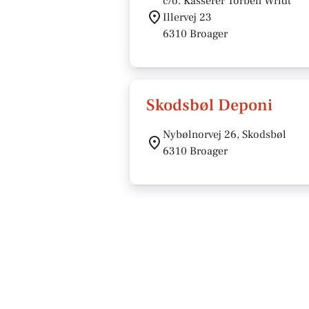
c/o. Kasserer Torben Wridt
Illervej 23
6310 Broager
Skodsbøl Deponi
Nybølnorvej 26, Skodsbøl
6310 Broager