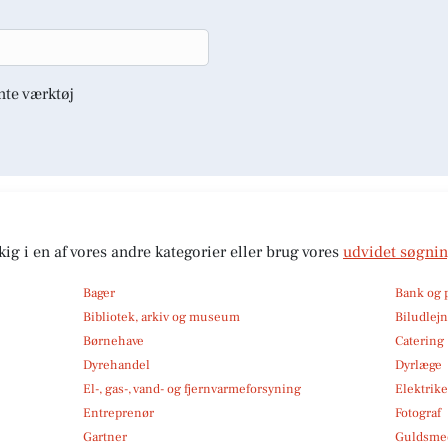
nte værktøj
kig i en af vores andre kategorier eller brug vores
udvidet søgni
Bager
Bank og 
Bibliotek, arkiv og museum
Biludlej
Børnehave
Catering
Dyrehandel
Dyrlæge
El-, gas-, vand- og fjernvarmeforsyning
Elektrike
Entreprenør
Fotograf
Gartner
Guldsmed