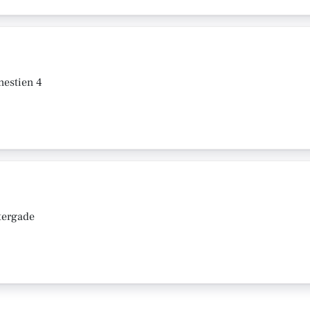
nestien 4
tergade