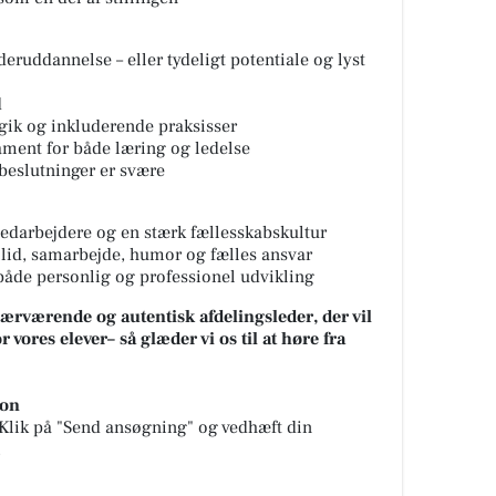
deruddannelse – eller tydeligt potentiale og lyst
d
gik og inkluderende praksisser
ament for både læring og ledelse
 beslutninger er svære
darbejdere og en stærk fællesskabskultur
illid, samarbejde, humor og fælles ansvar
 både personlig og professionel udvikling
ærværende og autentisk afdelingsleder, der vil
r vores elever– så glæder vi os til at høre fra
ion
Klik på
"Send ansøgning"
og vedhæft din
.