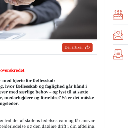
Del artikel
 overskredet
– med hjerte for fællesskab
ing, hvor fællesskab og faglighed går hånd i
ver med særlige behov – og lyst til at sætte
, medarbejdere og forældre? Så er det måske
ingsleder.
entral del af skolens ledelsesteam og får ansvar
jderledelse og den daglige drift i din afdeling.