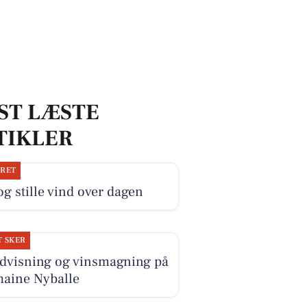
ST LÆSTE
TIKLER
JRET
og stille vind over dagen
T SKER
dvisning og vinsmagning på
aine Nyballe