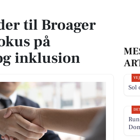
okus på fællesskab og inklusion
der til Broager
okus på
ME
og inklusion
AR
VE
Sol 
DE
Run
Dom