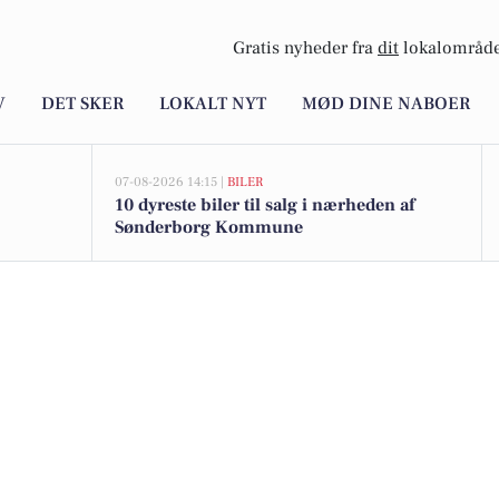
Gratis nyheder fra
dit
lokalområde
V
DET SKER
LOKALT NYT
MØD DINE NABOER
07-08-2026 14:15 |
BILER
10 dyreste biler til salg i nærheden af
Sønderborg Kommune