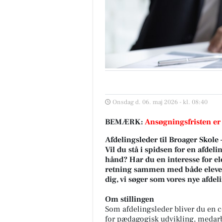
Onsdag d. 06. maj 2026 - kl. 08:40
BEMÆRK:
Ansøgningsfristen er
Afdelingsleder til Broager Skole 
Vil du stå i spidsen for en afdel
hånd? Har du en interesse for ele
retning sammen med både elever
dig, vi søger som vores nye afdel
Om stillingen
Som afdelingsleder bliver du en c
for pædagogisk udvikling, medarbe