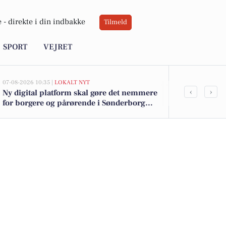
 -
direkte i din indbakke
Tilmeld
SPORT
VEJRET
07-08-2026 10:35 |
LOKALT NYT
06-08-2026 10:55
‹
›
Ny digital platform skal gøre det nemmere
Savner du ny
for borgere og pårørende i Sønderborg
ledige still
Kommune at følge med og kommunikere
om hjælp og støtte