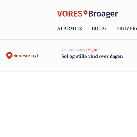
VORES
Broager
ALARM112
BOLIG
ERHVER
13 timer siden |
VEJRET
Seneste nyt ›
Sol og stille vind over dagen