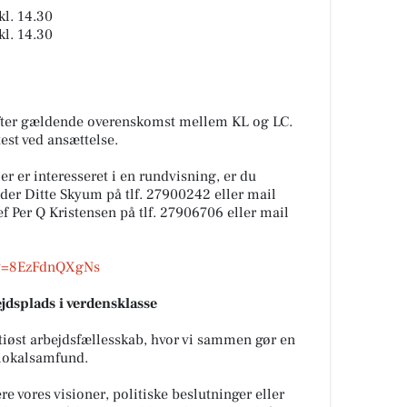
kl. 14.30
kl. 14.30
efter gældende overenskomst mellem KL og LC.
est ved ansættelse.
er er interesseret i en rundvisning, er du
der Ditte Skyum på tlf. 27900242 eller mail
f Per Q Kristensen på tlf. 27906706 eller mail
?v=8EzFdnQXgNs
splads i verdensklasse
øst arbejdsfællesskab, hvor vi sammen gør en
 lokalsamfund.
re vores visioner, politiske beslutninger eller