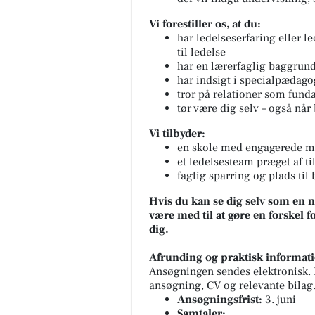
Vi forestiller os, at du:
har ledelseserfaring eller le
til ledelse
har en lærerfaglig baggrun
har indsigt i specialpædago
tror på relationer som fund
tør være dig selv – også når
Vi tilbyder:
en skole med engagerede me
et ledelsesteam præget af t
faglig sparring og plads til
Hvis du kan se dig selv som en n
være med til at gøre en forskel fo
dig.
Afrunding og praktisk informat
Ansøgningen sendes elektronisk. 
ansøgning, CV og relevante bilag
Ansøgningsfrist:
3. juni
Samtaler: