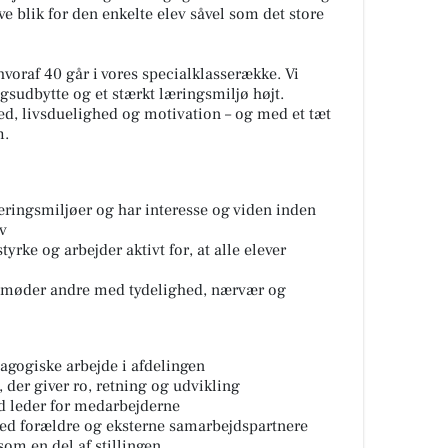
e blik for den enkelte elev såvel som det store
hvoraf 40 går i vores specialklasserække. Vi
ingsudbytte og et stærkt læringsmiljø højt.
ed, livsduelighed og motivation – og med et tæt
m.
ringsmiljøer og har interesse og viden inden
v
rke og arbejder aktivt for, at alle elever
og møder andre med tydelighed, nærvær og
agogiske arbejde i afdelingen
 der giver ro, retning og udvikling
ld leder for medarbejderne
med forældre og eksterne samarbejdspartnere
som en del af stillingen