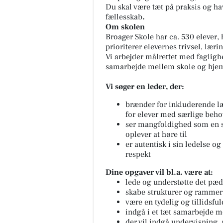
Du skal være tæt på praksis og hav
fællesskab
.
Om skolen
Broager Skole har ca. 530 elever, 
prioriterer elevernes trivsel, lær
Vi arbejder målrettet med fagligh
samarbejde mellem skole og hje
Vi søger en leder, der:
brænder for inkluderende læ
for elever med særlige beho
ser mangfoldighed som en sty
oplever at høre til
er autentisk i sin ledelse 
respekt
Dine opgaver vil bl.a. være at:
lede og understøtte det pæd
skabe strukturer og rammer,
være en tydelig og tillidsfu
indgå i et tæt samarbejde 
der vil indgå undervisning, 