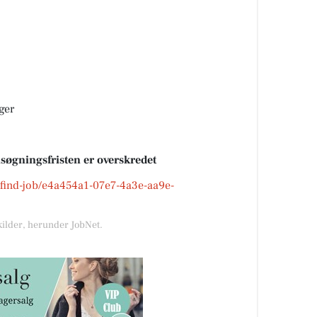
ger
nsøgningsfristen er overskredet
k/find-job/e4a454a1-07e7-4a3e-aa9e-
kilder, herunder JobNet.