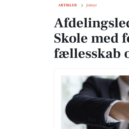
Afdelingsleder til Broager Skole med f
ARTIKLER
Jobnyt
Afdelingsle
Skole med f
fællesskab 