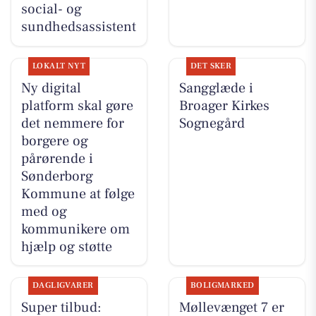
social- og
sundhedsassistent
LOKALT NYT
DET SKER
Ny digital
Sangglæde i
platform skal gøre
Broager Kirkes
det nemmere for
Sognegård
borgere og
pårørende i
Sønderborg
Kommune at følge
med og
kommunikere om
hjælp og støtte
DAGLIGVARER
BOLIGMARKED
Super tilbud:
Møllevænget 7 er