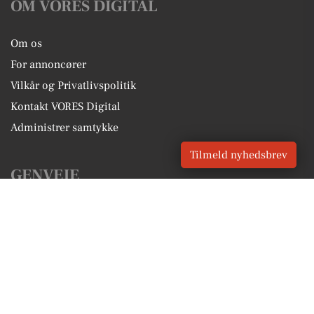
OM VORES DIGITAL
Om os
For annoncører
Vilkår og Privatlivspolitik
Kontakt VORES Digital
Administrer samtykke
Tilmeld nyhedsbrev
GENVEJE
Seneste nyt fra Broager
Vores lokale erhverv
Kalenderen for Broager
Fakta om Broager
Erhvervsartikler