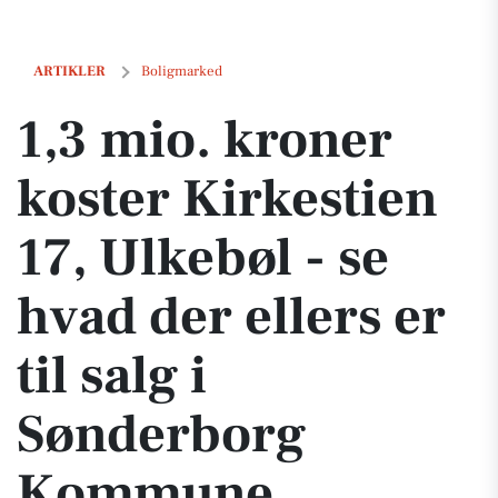
1,3 mio. kroner koster Kirkestien 17, Ulkebøl - se hvad der ellers e
ARTIKLER
Boligmarked
1,3 mio. kroner
koster Kirkestien
17, Ulkebøl - se
hvad der ellers er
til salg i
Sønderborg
Kommune