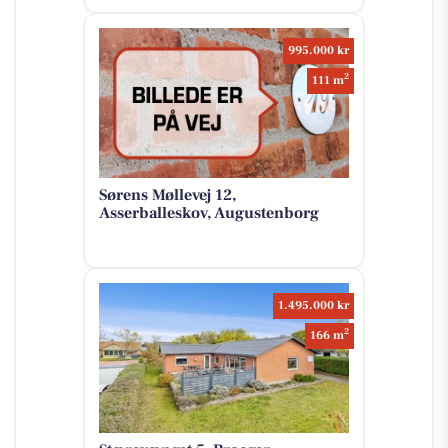
995.000 kr
2
111 m
Sørens Møllevej 12,
Asserballeskov, Augustenborg
1.495.000 kr
2
166 m