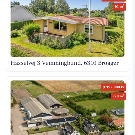
2
61 m
Hasselvej 3 Vemmingbund, 6310 Broager
9.395.000 kr
2
279 m