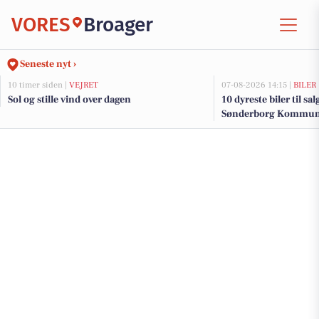
VORES
Broager
Seneste nyt ›
10 timer siden |
VEJRET
07-08-2026 14:15 |
BILER
Sol og stille vind over dagen
10 dyreste biler til sa
Sønderborg Kommu