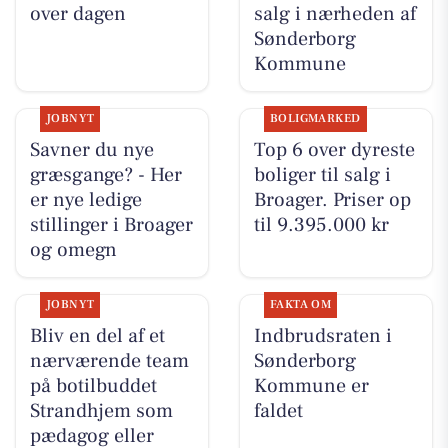
over dagen
salg i nærheden af
Sønderborg
Kommune
JOBNYT
BOLIGMARKED
Savner du nye
Top 6 over dyreste
græsgange? - Her
boliger til salg i
er nye ledige
Broager. Priser op
stillinger i Broager
til 9.395.000 kr
og omegn
JOBNYT
FAKTA OM
Bliv en del af et
Indbrudsraten i
nærværende team
Sønderborg
på botilbuddet
Kommune er
Strandhjem som
faldet
pædagog eller