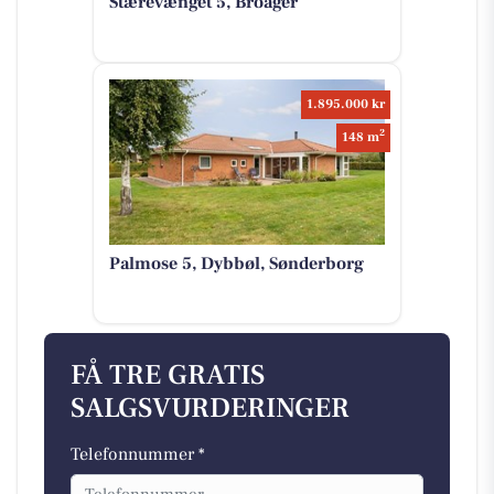
Stærevænget 5, Broager
1.895.000 kr
2
148 m
Palmose 5, Dybbøl, Sønderborg
FÅ TRE GRATIS
SALGSVURDERINGER
Telefonnummer *