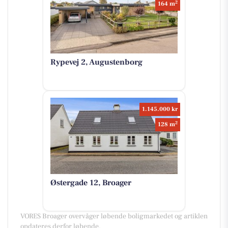
2
164 m
Rypevej 2, Augustenborg
1.145.000 kr
2
128 m
Østergade 12, Broager
VORES Broager overvåger løbende boligmarkedet og artiklen
opdateres derfor løbende.