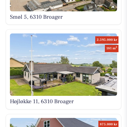
Smøl 5, 6310 Broager
2.595.000 kr
2
181 m
Højløkke 11, 6310 Broager
875.000 kr