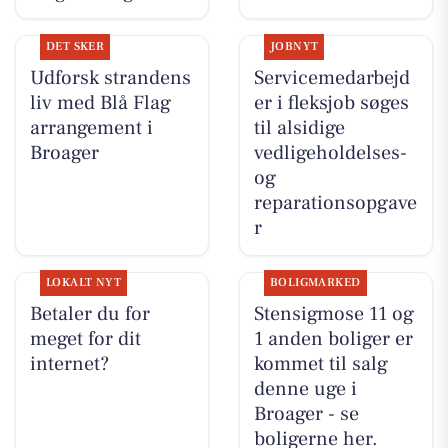
DET SKER
JOBNYT
Udforsk strandens
Servicemedarbejd
liv med Blå Flag
er i fleksjob søges
arrangement i
til alsidige
Broager
vedligeholdelses-
og
reparationsopgave
r
LOKALT NYT
BOLIGMARKED
Betaler du for
Stensigmose 11 og
meget for dit
1 anden boliger er
internet?
kommet til salg
denne uge i
Broager - se
boligerne her.