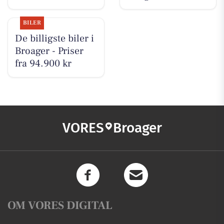
BILER
De billigste biler i
Broager - Priser
fra 94.900 kr
VORES
Broager
OM VORES DIGITAL