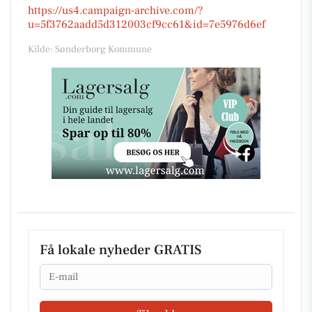
https://us4.campaign-archive.com/?
u=5f3762aadd5d312003cf9cc61&id=7e5976d6ef
Kilde: Sønderborg Kommune
Få lokale nyheder GRATIS
Email