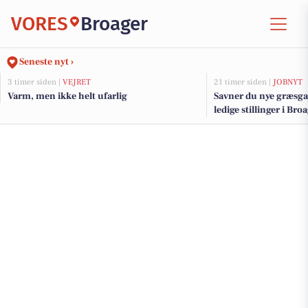
VORES
Broager
Seneste nyt ›
3 timer siden |
VEJRET
21 timer siden |
JOBNYT
Varm, men ikke helt ufarlig
Savner du nye græsga
ledige stillinger i Br