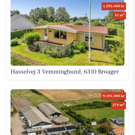
1.295.000 kr
2
61 m
Hasselvej 3 Vemmingbund, 6310 Broager
9.395.000 kr
2
279 m