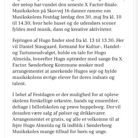
der netop har vundet den seneste X Factor-finale.
Musikskolen på Skovvej 16 danner ramme om
Musikskolens Festdag lørdag den 30. maj fra kl. 10
til 14.30, hvor hele huset og de udendørs scener
fyldes med musik, dans og kreative aktiviteter.
Fejringen af Hugo finder sted fra kl. 13 til 13.30. Her
vil Daniel Staugaard, formand for Kultur-, Handel-
og Turismeudvalget, holde en tale for Hugo
Almeida, hvorefter Hugo optræder med sange fra X
Factor. Sønderborg Kommune ønsker med
arrangementet at anerkende Hugos sejr og hylde
musikskolens øvrige elever for deres indsats og
talent.
I løbet af Festdagen er der mulighed for at opleve
skolens forskellige orkestre, bands og ensembler,
deltage i billedskolen og prøve hoppeborg. Der vil
desuden være salg af pølser og drikkevarer.
Arrangementet er gratis, og alle er velkomne til at
fejre Hugo Almeida og få indblik i Sønderborg
Musikskoles mange tilbud for børn og unge.