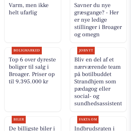
Varm, men ikke
Savner du nye
helt ufarlig
græsgange? - Her
er nye ledige
stillinger i Broager
og omegn
BOLIGMARKED
JOBNYT
Top 6 over dyreste
Bliv en del af et
boliger til salg i
nærværende team
Broager. Priser op
på botilbuddet
til 9.395.000 kr
Strandhjem som
pædagog eller
social- og
sundhedsassistent
BILER
FAKTA OM
De billigste biler i
Indbrudsraten i