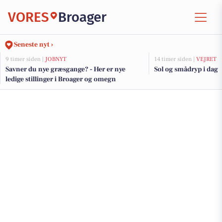
VORES
Broager
Seneste nyt ›
9 timer siden |
JOBNYT
14 timer siden |
VEJRET
Savner du nye græsgange? - Her er nye
Sol og smådryp i dag
ledige stillinger i Broager og omegn