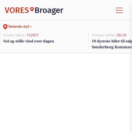
VORES
Broager
Seneste nyt ›
4 timer siden |
VEJRET
19 timer siden |
BILER
Sol og stille vind over dagen
10 dyreste biler til sa
Sønderborg Kommu