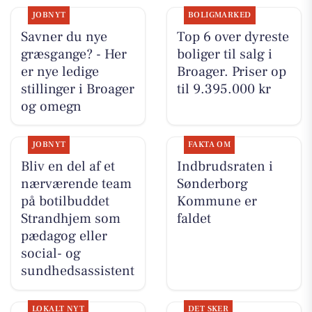
JOBNYT
BOLIGMARKED
Savner du nye
Top 6 over dyreste
græsgange? - Her
boliger til salg i
er nye ledige
Broager. Priser op
stillinger i Broager
til 9.395.000 kr
og omegn
JOBNYT
FAKTA OM
Bliv en del af et
Indbrudsraten i
nærværende team
Sønderborg
på botilbuddet
Kommune er
Strandhjem som
faldet
pædagog eller
social- og
sundhedsassistent
LOKALT NYT
DET SKER