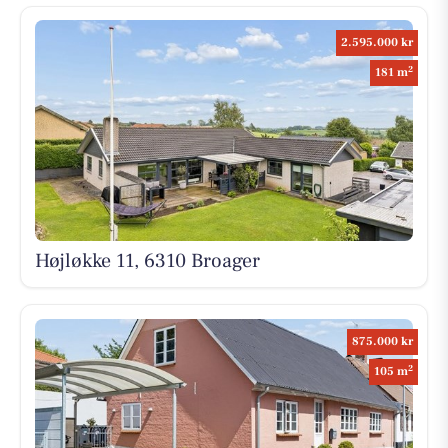
2.595.000 kr
2
181 m
Højløkke 11, 6310 Broager
875.000 kr
2
105 m