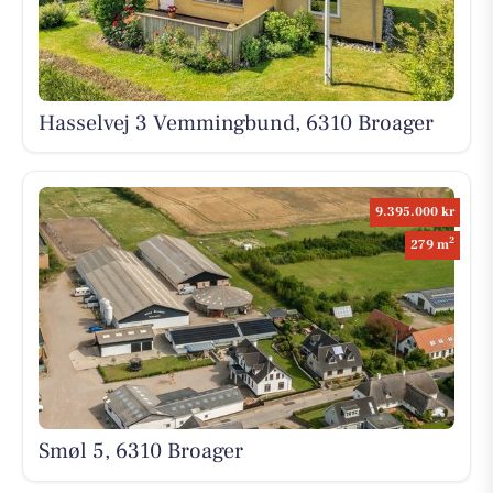
Hasselvej 3 Vemmingbund, 6310 Broager
9.395.000 kr
2
279 m
Smøl 5, 6310 Broager