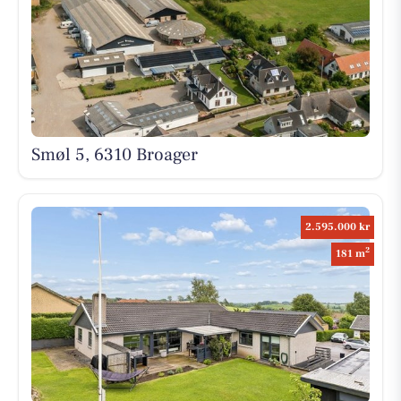
Smøl 5, 6310 Broager
2.595.000 kr
2
181 m