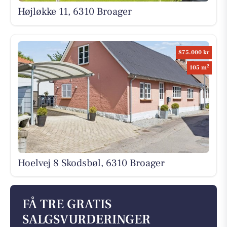
Højløkke 11, 6310 Broager
875.000 kr
2
105 m
Hoelvej 8 Skodsbøl, 6310 Broager
FÅ TRE GRATIS
SALGSVURDERINGER