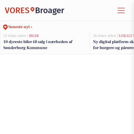
VORES
Broager
Seneste nyt ›
13 timer siden |
BILER
16 timer siden |
LOKALT 
10 dyreste biler til salg i nærheden af
Ny digital platform s
Sønderborg Kommune
for borgere og pårør
Kommune at følge m
om hjælp og støtte