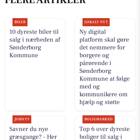
FLERE ARTIKLER
BILER
LOKALT NYT
10 dyreste biler til
Ny digital
salg i nærheden af
platform skal gøre
Sønderborg
det nemmere for
Kommune
borgere og
pårørende i
Sønderborg
Kommune at følge
med og
kommunikere om
hjælp og støtte
JOBNYT
BOLIGMARKED
Savner du nye
Top 6 over dyreste
græsgange? - Her
boliger til salg i