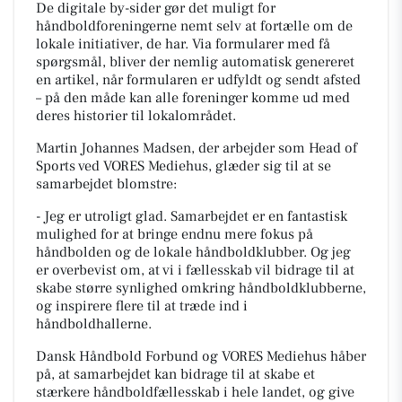
De digitale by-sider gør det muligt for
håndboldforeningerne nemt selv at fortælle om de
lokale initiativer, de har. Via formularer med få
spørgsmål, bliver der nemlig automatisk genereret
en artikel, når formularen er udfyldt og sendt afsted
– på den måde kan alle foreninger komme ud med
deres historier til lokalområdet.
Martin Johannes Madsen, der arbejder som Head of
Sports ved VORES Mediehus, glæder sig til at se
samarbejdet blomstre:
- Jeg er utroligt glad. Samarbejdet er en fantastisk
mulighed for at bringe endnu mere fokus på
håndbolden og de lokale håndboldklubber. Og jeg
er overbevist om, at vi i fællesskab vil bidrage til at
skabe større synlighed omkring håndboldklubberne,
og inspirere flere til at træde ind i
håndboldhallerne.
Dansk Håndbold Forbund og VORES Mediehus håber
på, at samarbejdet kan bidrage til at skabe et
stærkere håndboldfællesskab i hele landet, og give