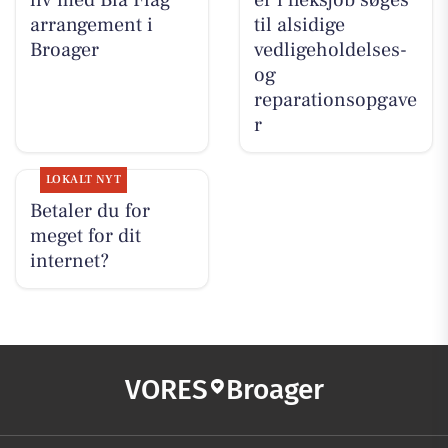
liv med Blå Flag
er i fleksjob søges
arrangement i
til alsidige
Broager
vedligeholdelses-
og
reparationsopgave
r
LOKALT NYT
Betaler du for
meget for dit
internet?
VORES
Broager