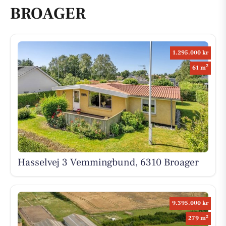
BROAGER
1.295.000 kr
2
61 m
Hasselvej 3 Vemmingbund, 6310 Broager
9.395.000 kr
2
279 m