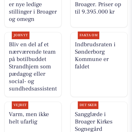
er nye ledige
Broager. Priser op
stillinger i Broager
til 9.395.000 kr
og omegn
JOBNYT
FAKTA OM
Bliv en del af et
Indbrudsraten i
nærværende team
Sønderborg
på botilbuddet
Kommune er
Strandhjem som
faldet
pædagog eller
social- og
sundhedsassistent
VEJRET
DET SKER
Varm, men ikke
Sangglæde i
helt ufarlig
Broager Kirkes
Sognegård