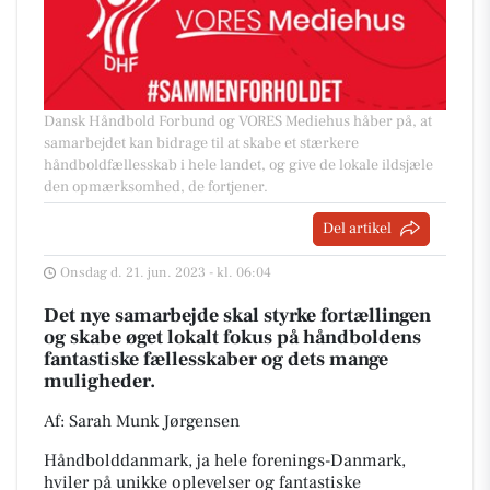
Dansk Håndbold Forbund og VORES Mediehus håber på, at
samarbejdet kan bidrage til at skabe et stærkere
håndboldfællesskab i hele landet, og give de lokale ildsjæle
den opmærksomhed, de fortjener.
Del artikel
Onsdag d. 21. jun. 2023 - kl. 06:04
Det nye samarbejde skal styrke fortællingen
og skabe øget lokalt fokus på håndboldens
fantastiske fællesskaber og dets mange
muligheder.
Af: Sarah Munk Jørgensen
Håndbolddanmark, ja hele forenings-Danmark,
hviler på unikke oplevelser og fantastiske