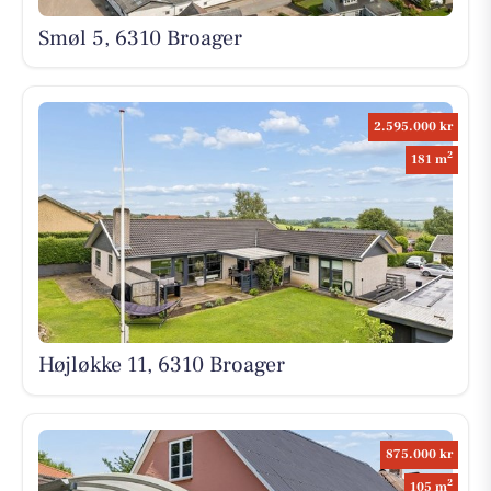
Smøl 5, 6310 Broager
2.595.000 kr
2
181 m
Højløkke 11, 6310 Broager
875.000 kr
2
105 m