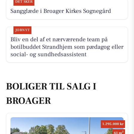
DET SKER
Sangglæde i Broager Kirkes Sognegård
JOBNYT
Bliv en del af et nærværende team på
botilbuddet Strandhjem som pædagog eller
social- og sundhedsassistent
BOLIGER TIL SALG I
BROAGER
1.295.000 kr
2
61 m