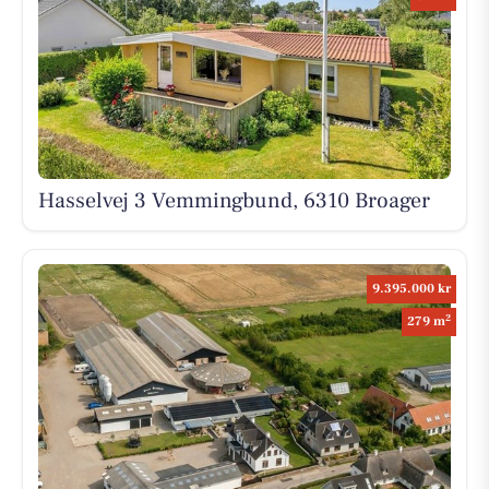
Hasselvej 3 Vemmingbund, 6310 Broager
9.395.000 kr
2
279 m