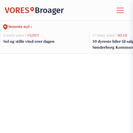
VORES
Broager
Seneste nyt ›
2 timer siden |
VEJRET
17 timer siden |
BILER
Sol og stille vind over dagen
10 dyreste biler til sa
Sønderborg Kommu