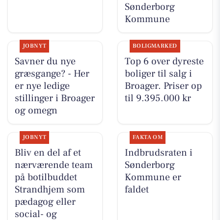
Sønderborg
Kommune
JOBNYT
BOLIGMARKED
Savner du nye
Top 6 over dyreste
græsgange? - Her
boliger til salg i
er nye ledige
Broager. Priser op
stillinger i Broager
til 9.395.000 kr
og omegn
JOBNYT
FAKTA OM
Bliv en del af et
Indbrudsraten i
nærværende team
Sønderborg
på botilbuddet
Kommune er
Strandhjem som
faldet
pædagog eller
social- og